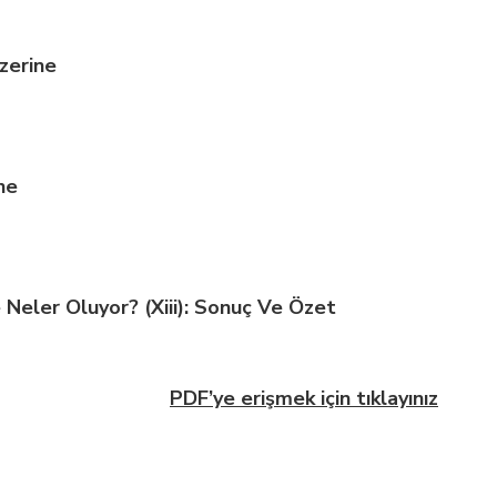
Üzerine
ne
Neler Oluyor? (Xiii): Sonuç Ve Özet
PDF’ye erişmek için tıklayınız