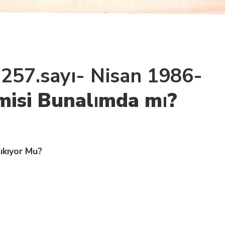
i 257.sayı- Nisan 1986-
isi Bunal
ı
mda m
ı
?
ıkıyor Mu?