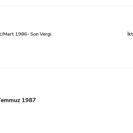
at/Mart 1986- Son Vergi
İk
n-Temmuz 1987