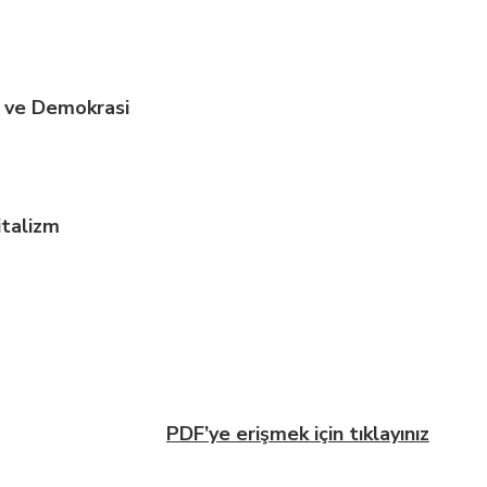
e ve Demokrasi
italizm
PDF’ye erişmek için tıklayınız