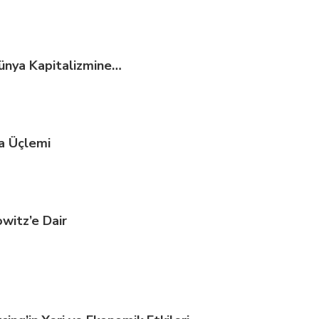
ünya Kapitalizmine…
ka Üçlemi
witz’e Dair