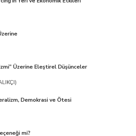
ing’in Yeri ve Ekonomik Etkileri
Üzerine
zmi” Üzerine Eleştirel Düşünceler
ALIKÇI)
beralizm, Demokrasi ve Ötesi
Seçeneği mi?