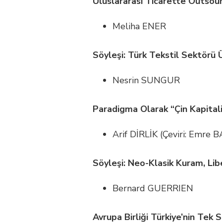
Uluslararası Ticarette Outsourc
Meliha ENER
Söyleşi: Türk Tekstil Sektörü 
Nesrin SUNGUR
Paradigma Olarak “Çin Kapitali
Arif DİRLİK (Çeviri: Emre B
Söyleşi: Neo-Klasik Kuram, Li
Bernard GUERRIEN
Avrupa Birliği Türkiye’nin Tek 