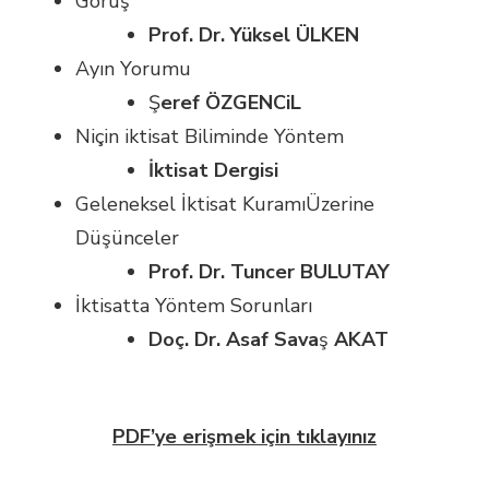
Görüş
Prof. Dr. Yüksel ÜLKEN
Ayın Yorumu
Ş
eref ÖZGENCiL
Niçin iktisat Biliminde Yöntem
İktisat Dergisi
Geleneksel İktisat KuramıÜzerine
Düşünceler
Prof. Dr. Tuncer BULUTAY
İktisatta Yöntem Sorunları
Doç. Dr. Asaf Sava
ş
AKAT
PDF’ye erişmek için tıklayınız