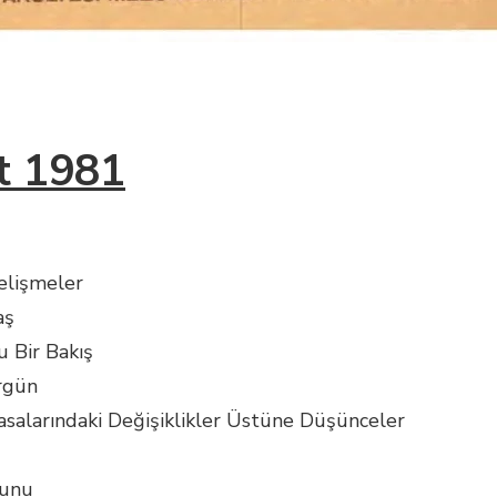
t 1981
elişmeler
aş
u Bir Bakış
rgün
Yasalarındaki Değişiklikler Üstüne Düşünceler
runu