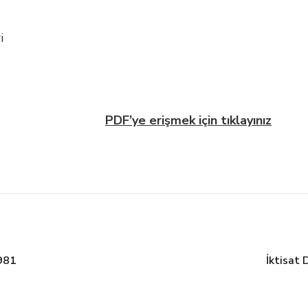
i
PDF’ye erişmek için tıklayınız
1981
İktisat 