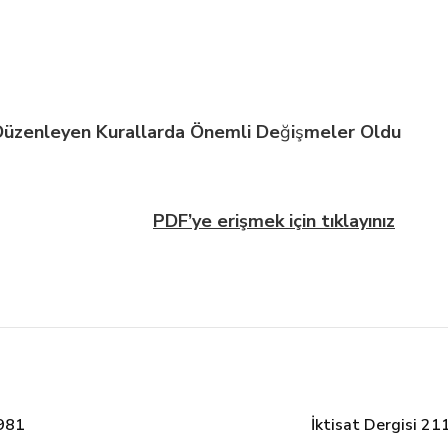
Düzenleyen Kurallarda Önemli De
ğ
i
ş
meler
Oldu
PDF’ye erişmek için tıklayınız
1981
İktisat Dergisi 2