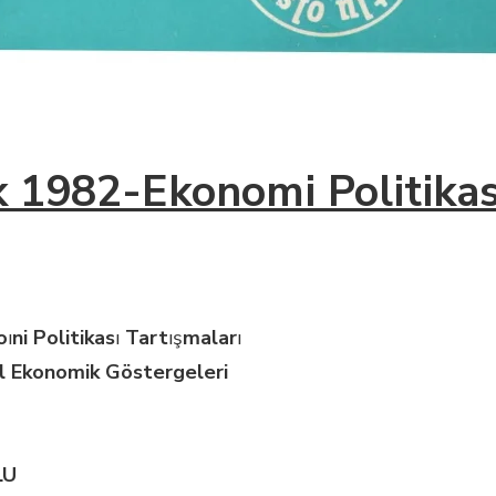
k 1982-Ekonomi Politikas
o
ı
ni Politikas
ı
Tart
ış
malar
ı
l Ekonomik
Göstergeleri
LU