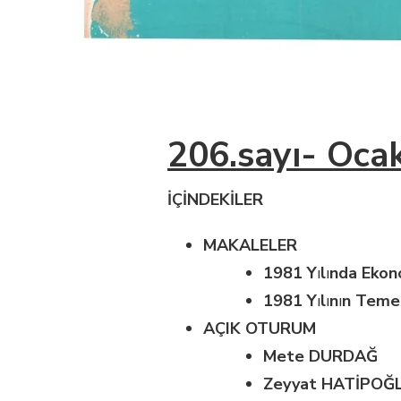
206.sayı- Oca
İÇİNDEKİLER
MAKALELER
1981 Y
ı
l
ı
nda Ekon
1981 Y
ı
l
ı
n
ı
n Teme
AÇIK OTURUM
Mete DURDAĞ
Zeyyat HATİPOĞ