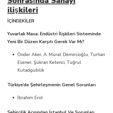
Sonras
ı
nda Sanayi
ili
ş
kileri
İÇİNDEKİLER
Yuvarlak Masa: Endüstri İlişkileri Sisteminde
Yeni Bir Düzen Karşıtı Gerek Var Mı?
Önder Aker, A. Murat Demircioğlu, Turhan
Esener, Şükran Ketenci, Tuğrul
Kutadgubilik
Türkiye’de Şehirleşmenin Genel Sorunları
İbrahim Erol
Şehircilik Açısından İstanbul Ve Sorunları