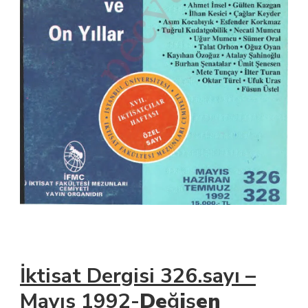
İktisat Dergisi 326.sayı –
Mayıs 1992-
De
ğ
i
ş
en