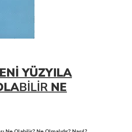
ENİ YÜZYILA
OLA
BİLİR
NE
ı Ne Olabilir? Ne Olmalıdır? Nasıl?