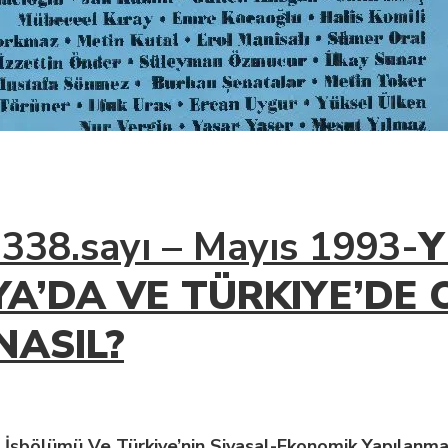
i 338.sayı – Mayıs 1993-
Y
A’DA VE TÜRKIYE’DE 
NASIL?
ı İşbölümü Ve Türkiye’nin Siyasal-Ekonomik Yapılanmas