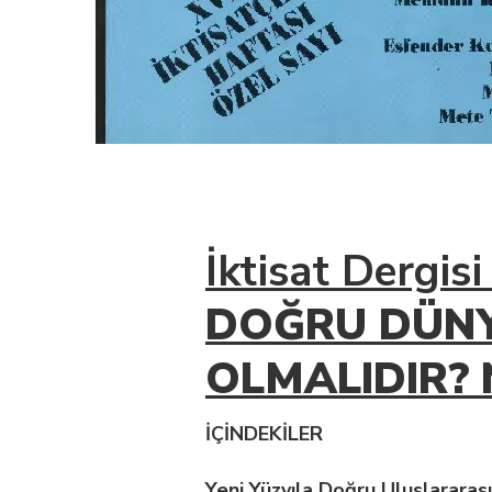
İktisat Dergis
DOĞRU DÜNY
OLMALIDIR? 
İÇİNDEKİLER
Yeni Yüzyıla Doğru Uluslararas