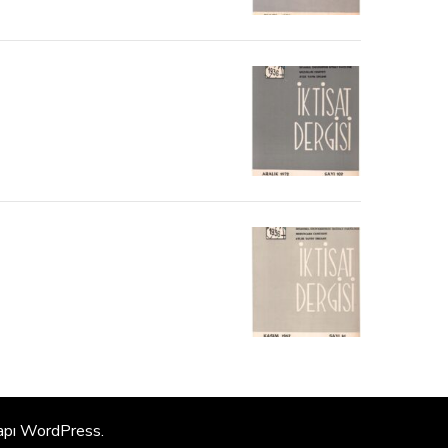
apı
WordPress
.