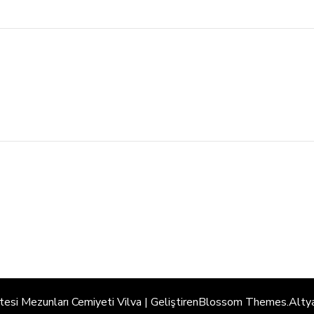
ltesi Mezunları Cemiyeti
Vilva | Geliştiren
Blossom Themes
.Alty