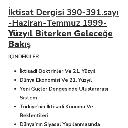
İktisat Dergisi 390-391.sayı
-Haziran-Temmuz 1999-
Yüzy
ı
l Biterken Gelece
ğ
e
Bak
ış
İÇİNDEKİLER
İktisadi Doktrinler Ve 21. Yüzyıl
Dünya Ekonomisi Ve 21. Yüzyıl
Yeni Güçler Dengesinde Uluslararası
Sistem
Türkiye’nin İktisadi Konumu Ve
Beklentileri
Dünya’nın Siyasal Yapılanmasında