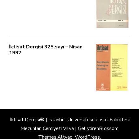
İktisat Dergisi 325.sayı – Nisan
1992
İktisat Dergisi® | İstanbul Üniversitesi İktisat Fakültesi
Mezunları Cemiyeti
Vilva | Geliştiren
Blossom
Themes
.Altyapı
WordPress
.