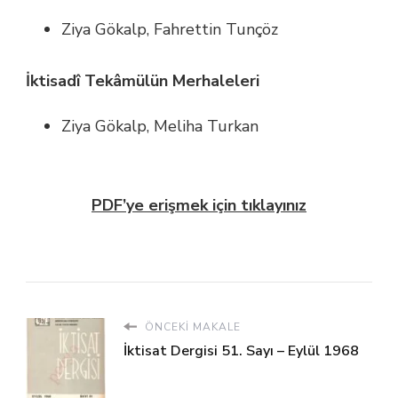
Ziya Gökalp, Fahrettin Tunçöz
İktisadî Tekâmülün Merhaleleri
Ziya Gökalp, Meliha Turkan
PDF’ye erişmek için tıklayınız
ÖNCEKI MAKALE
İktisat Dergisi 51. Sayı – Eylül 1968