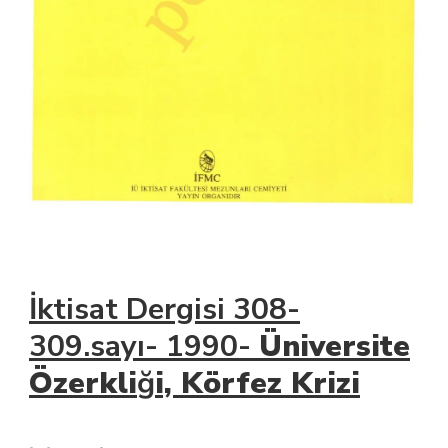
İktisat Dergisi 308-
309.sayı- 1990-
Üniversite
Özerkli
ğ
i, Körfez Krizi