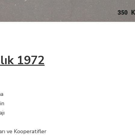
lık 1972
ma
in
jı
arı ve Kooperatifler