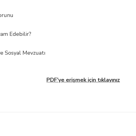
Sorunu
am Edebilir?
 ve Sosyal Mevzuatı
PDF’ye erişmek için tıklayınız