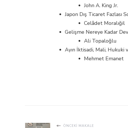
John A. King Jr.
Japon Dış Ticaret Fazlası 
Celâdet Moralığil
Gelişme Nereye Kadar Dev
Ali Topaloğlu
Ayın İktisadi, Mali, Hukuki
Mehmet Emanet
ÖNCEKI MAKALE