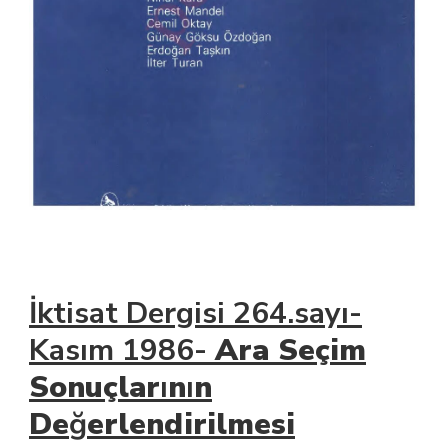
İktisat Dergisi 264.sayı-
Kasım 1986-
Ara Seçim
Sonuçlar
ı
n
ı
n
De
ğ
erlendirilmesi