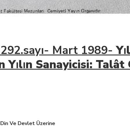
i 292.sayı- Mart 1989-
Y
ı
n Y
ı
l
ı
n Sanayicisi: Talât
 Din Ve Devlet Üzerine