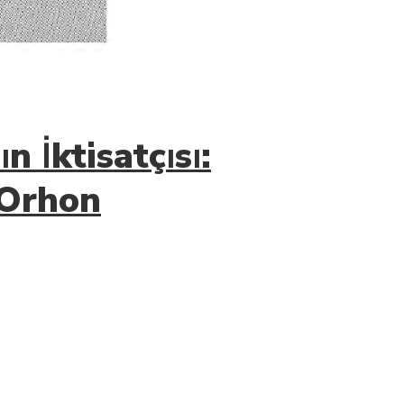
l
ı
n
İ
ktisatç
ı
s
ı
:
 Orhon