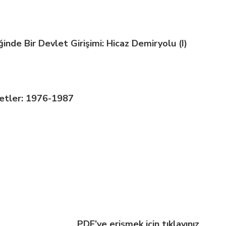
inde Bir Devlet Girişimi: Hicaz Demiryolu (I)
letler: 1976-1987
PDF’ye erişmek için tıklayınız