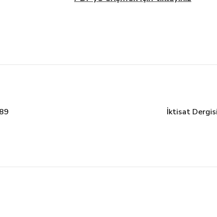
989
İktisat Dergi