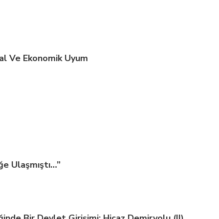
syal Ve Ekonomik Uyum
iğe Ulaşmıştı…”
nde Bir Devlet Girişimi: Hicaz Demiryolu (II)