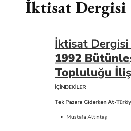
İktisat Dergis
İktisat Dergis
1992 Bütünle
Toplulu
ğ
u İli
İÇİNDEKİLER
Tek Pazara Giderken At-Türkiye
Mustafa Altıntaş