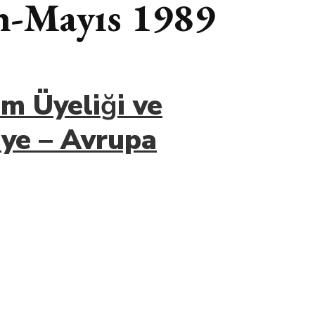
an-Mayıs 1989
m Üyeli
ğ
i ve
iye – Avrupa