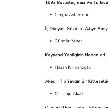
1992 Bütünleşmesi Ve Türkiye
Cengiz Aslantepe
İş Dünyası Gözü İle A.t.ye So
Güngör Yener
Keynesci Yenilginin Nedenleri
Hasan Kirmanoğlu
Akad: “Tıb Yaygın Bir Kitlesell
M. Tanju Akad
Osmanlı Demiryolu İşletmeciliği