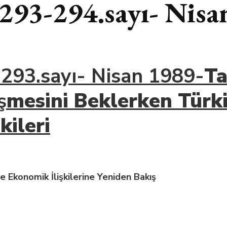
i 293-294.sayı- Nis
i 293.sayı- Nisan 1989-
Ta
ş
mesini Beklerken
Türk
ş
kileri
 Ekonomik İlişkilerine Yeniden Bakış