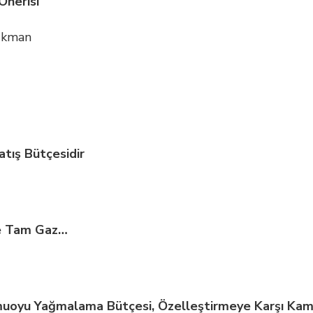
Önerisi
nukman
tış Bütçesidir
me Tam Gaz…
uoyu Yağmalama Bütçesi, Özelleştirmeye Karşı Kam