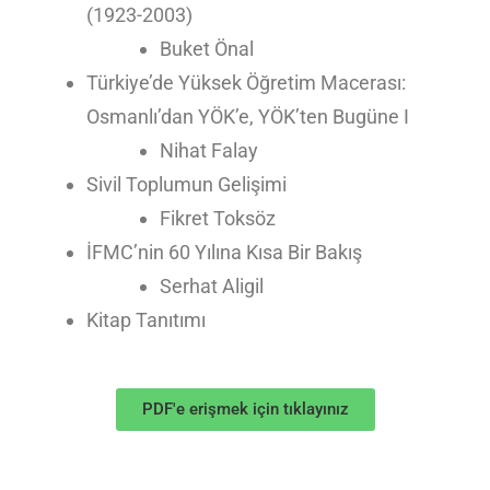
(1923-2003)
Buket Önal
Türkiye’de Yüksek Öğretim Macerası:
Osmanlı’dan YÖK’e, YÖK’ten Bugüne I
Nihat Falay
Sivil Toplumun Gelişimi
Fikret Toksöz
İFMC’nin 60 Yılına Kısa Bir Bakış
Serhat Aligil
Kitap Tanıtımı
PDF'e erişmek için tıklayınız