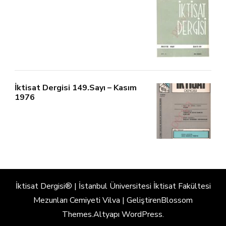
İktisat Dergisi 149.Sayı – Kasım
1976
İktisat Dergisi® | İstanbul Üniversitesi İktisat Fakültesi
Mezunları Cemiyeti
Vilva | Geliştiren
Blossom
Themes
.Altyapı
WordPress
.