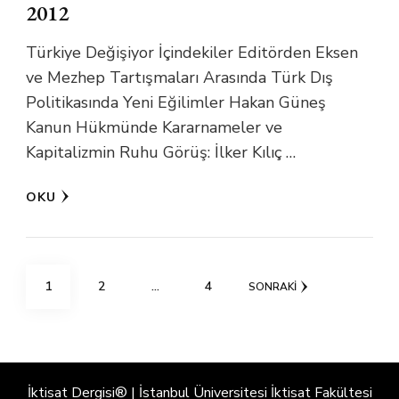
2012
Türkiye Değişiyor İçindekiler Editörden Eksen
ve Mezhep Tartışmaları Arasında Türk Dış
Politikasında Yeni Eğilimler Hakan Güneş
Kanun Hükmünde Kararnameler ve
Kapitalizmin Ruhu Görüş: İlker Kılıç …
OKU
Yazı
SAYFA
SAYFA
SAYFA
1
2
…
4
SONRAKI
sayfalaması
İktisat Dergisi® | İstanbul Üniversitesi İktisat Fakültesi