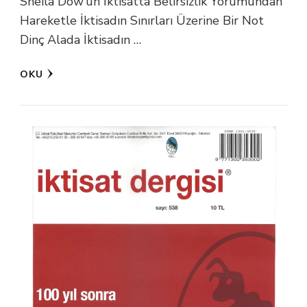
Sheila Dow’un İktisatta Belirsizlik Yorumundan
Hareketle İktisadın Sınırları Üzerine Bir Not
Dinç Alada İktisadın …
OKU